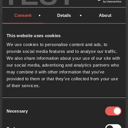
paz y tu amorosa presencia estén a nuestro
alrededor y dentro de nosotros. Eres el Príncipe de
Consent
Details
About
Paz que nos rodea y nos protege.
Gracias porque no eres distante. Eres Emanuel, Dios
This website uses cookies
con nosotros.
We use cookies to personalise content and ads, to
provide social media features and to analyse our traffic.
Mientras nos acercamos a la celebración de tu
We also share information about your use of our site with
nacimiento, Jesús, hoy esperamos en ti. Tú eres el
our social media, advertising and analytics partners who
may combine it with other information that you’ve
Dios que vino a nuestro mundo a salvar.
provided to them or that they’ve collected from your use
of their services.
Emanuel, estás con nosotros.
Consent
Necessary
Selection
¿Te ha gustado lo que has